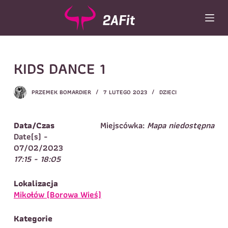
P
r
z
e
j
Wybór turnusu
*
KIDS DANCE 1
d
ź
Wybierz zajęcia
*
d
PRZEMEK BOMARDIER
7 LUTEGO 2023
DZIECI
o
Dane rodzica
t
r
Dane
Data/Czas
Miejscówka:
Mapa niedostępna
Imię
*
Nazwisko
*
e
Date(s) -
ś
07/02/2023
Imię
*
c
17:15 - 18:05
i
Telefon do
E-mail
*
kontaktu
*
Lokalizacja
Nazwisko
*
Mikołów (Borowa Wieś)
Kategorie
Dane dziecka