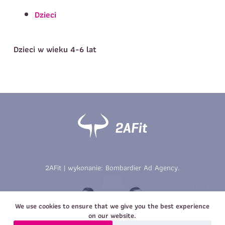
Telefon do kontaktu
*
Dzieci
Imię
*
Nazwisko
*
E-mail
Dzieci w wieku 4-6 lat
Data urodzenia
Rozmiar
*
koszulki
Treść wiadomości
Treść wiadomości
2AFit | wykonanie:
Bombardier Ad Agency
.
Zapisz się
Zapisz się
We use cookies to ensure that we give you the best experience
on our website.