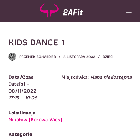
P
r
z
e
j
Wybór turnusu
*
KIDS DANCE 1
d
ź
Wybierz zajęcia
*
d
PRZEMEK BOMARDIER
8 LISTOPADA 2022
DZIECI
o
Dane rodzica
t
r
Dane
Data/Czas
Miejscówka:
Mapa niedostępna
Imię
*
Nazwisko
*
e
Date(s) -
ś
08/11/2022
Imię
*
c
17:15 - 18:05
i
Telefon do
E-mail
*
kontaktu
*
Lokalizacja
Nazwisko
*
Mikołów (Borowa Wieś)
Kategorie
Dane dziecka