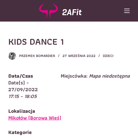
P
r
z
e
j
Wybór turnusu
*
KIDS DANCE 1
d
ź
Wybierz zajęcia
*
d
PRZEMEK BOMARDIER
27 WRZEŚNIA 2022
DZIECI
o
Dane rodzica
t
r
Dane
Data/Czas
Miejscówka:
Mapa niedostępna
Imię
*
Nazwisko
*
e
Date(s) -
ś
27/09/2022
Imię
*
c
17:15 - 18:05
i
Telefon do
E-mail
*
kontaktu
*
Lokalizacja
Nazwisko
*
Mikołów (Borowa Wieś)
Kategorie
Dane dziecka