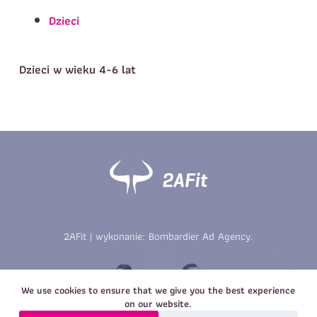
Telefon do kontaktu
*
Dzieci
Imię
*
Nazwisko
*
E-mail
Dzieci w wieku 4-6 lat
Data urodzenia
Rozmiar
*
koszulki
Treść wiadomości
Treść wiadomości
2AFit | wykonanie:
Bombardier Ad Agency
.
Zapisz się
Zapisz się
We use cookies to ensure that we give you the best experience
on our website.