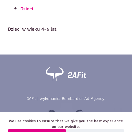
Telefon do kontaktu
*
Dzieci
Imię
*
Nazwisko
*
E-mail
Dzieci w wieku 4-6 lat
Data urodzenia
Rozmiar
*
koszulki
Treść wiadomości
Treść wiadomości
2AFit | wykonanie:
Bombardier Ad Agency
.
Zapisz się
Zapisz się
We use cookies to ensure that we give you the best experience
on our website.