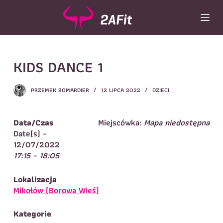
P
r
z
e
j
Wybór turnusu
*
KIDS DANCE 1
d
ź
Wybierz zajęcia
*
d
PRZEMEK BOMARDIER
12 LIPCA 2022
DZIECI
o
Dane rodzica
t
r
Dane
Data/Czas
Miejscówka:
Mapa niedostępna
Imię
*
Nazwisko
*
e
Date(s) -
ś
12/07/2022
Imię
*
c
17:15 - 18:05
i
Telefon do
E-mail
*
kontaktu
*
Lokalizacja
Nazwisko
*
Mikołów (Borowa Wieś)
Kategorie
Dane dziecka