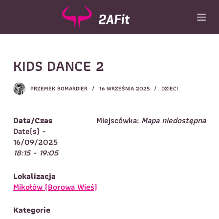
P
r
z
e
j
Wybór turnusu
*
KIDS DANCE 2
d
ź
Wybierz zajęcia
*
d
PRZEMEK BOMARDIER
16 WRZEŚNIA 2025
DZIECI
o
Dane rodzica
t
r
Dane
Data/Czas
Miejscówka:
Mapa niedostępna
Imię
*
Nazwisko
*
e
Date(s) -
ś
16/09/2025
Imię
*
c
18:15 - 19:05
i
Telefon do
E-mail
*
kontaktu
*
Lokalizacja
Nazwisko
*
Mikołów (Borowa Wieś)
Kategorie
Dane dziecka