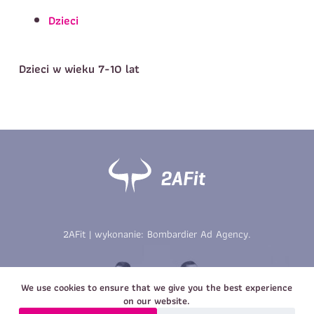
Telefon do kontaktu
*
Dzieci
Imię
*
Nazwisko
*
E-mail
Dzieci w wieku 7-10 lat
Data urodzenia
Rozmiar
*
koszulki
Treść wiadomości
Treść wiadomości
2AFit | wykonanie:
Bombardier Ad Agency
.
Zapisz się
Zapisz się
We use cookies to ensure that we give you the best experience
on our website.