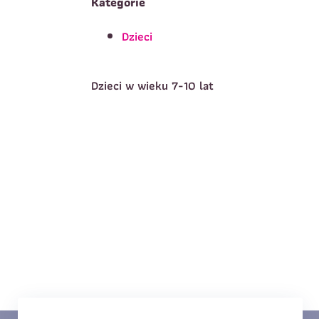
Kategorie
Dzieci
T
Imię
*
Dzieci w wieku 7-10 lat
E
Data urodzenia
*
T
Treść wiadomości