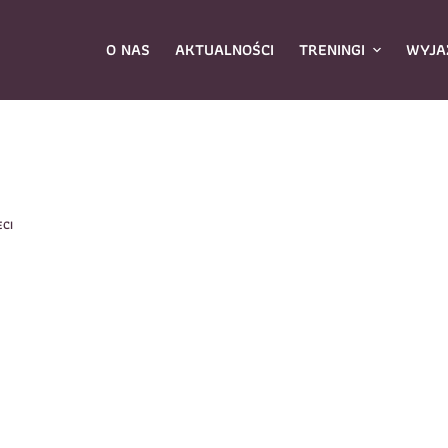
O NAS
AKTUALNOŚCI
TRENINGI
WYJA
ybierz zajęcia
*
ECI
Dane rodzica
Dane
Nazwisko
*
mię
*
E-mail
*
azwisko
*