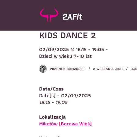
P
r
z
e
KIDS DANCE 2
j
d
ź
02/09/2025 @ 18:15 - 19:05 -
d
Wybór turnusu
*
Dzieci w wieku 7-10 lat
o
W
t
PRZEMEK BOMARDIER
2 WRZEŚNIA 2025
DZI
r
e
ś
Data/Czas
c
Imię
*
Date(s) - 02/09/2025
i
18:15 - 19:05
I
Lokalizacja
Telefon do kontaktu
*
Mikołów (Borowa Wieś)
N