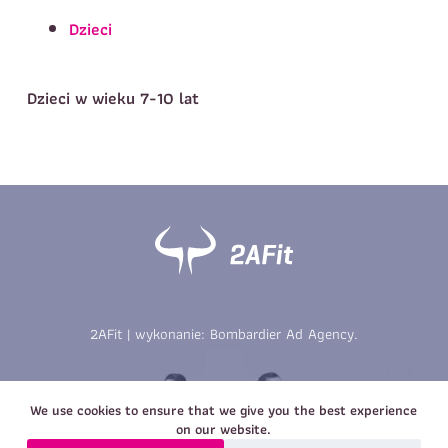
Telefon do kontaktu
*
Dzieci
Imię
*
Nazwisko
*
E-mail
Dzieci w wieku 7-10 lat
Data urodzenia
Rozmiar
*
koszulki
Treść wiadomości
Treść wiadomości
2AFit | wykonanie:
Bombardier Ad Agency
.
Zapisz się
Zapisz się
We use cookies to ensure that we give you the best experience
on our website.