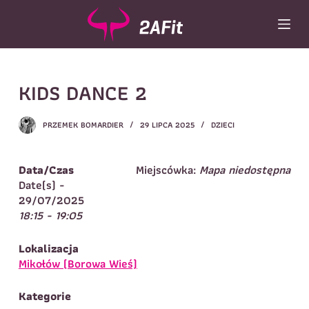
P
r
z
e
j
Wybór turnusu
*
KIDS DANCE 2
d
ź
Wybierz zajęcia
*
d
PRZEMEK BOMARDIER
29 LIPCA 2025
DZIECI
o
Dane rodzica
t
r
Dane
Data/Czas
Miejscówka:
Mapa niedostępna
Imię
*
Nazwisko
*
e
Date(s) -
ś
29/07/2025
Imię
*
c
18:15 - 19:05
i
Telefon do
E-mail
*
kontaktu
*
Lokalizacja
Nazwisko
*
Mikołów (Borowa Wieś)
Kategorie
Dane dziecka