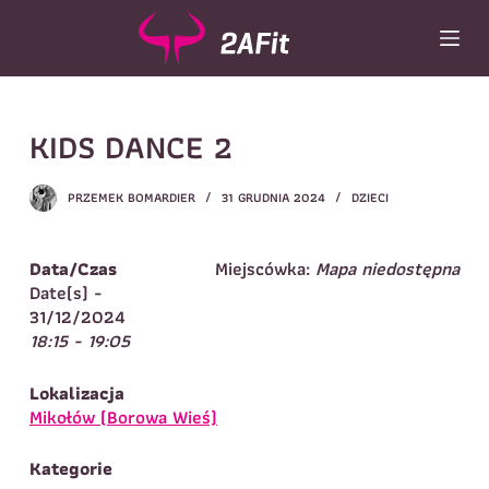
P
r
z
e
j
Wybór turnusu
*
KIDS DANCE 2
d
ź
Wybierz zajęcia
*
d
PRZEMEK BOMARDIER
31 GRUDNIA 2024
DZIECI
o
Dane rodzica
t
r
Dane
Data/Czas
Miejscówka:
Mapa niedostępna
Imię
*
Nazwisko
*
e
Date(s) -
ś
31/12/2024
Imię
*
c
18:15 - 19:05
i
Telefon do
E-mail
*
kontaktu
*
Lokalizacja
Nazwisko
*
Mikołów (Borowa Wieś)
Kategorie
Dane dziecka