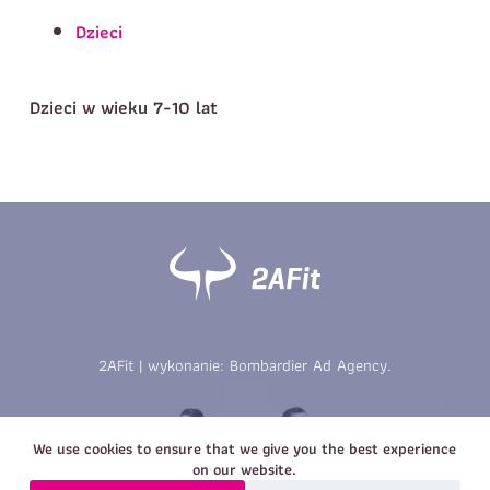
Telefon do kontaktu
*
Dzieci
Imię
*
Nazwisko
*
E-mail
Dzieci w wieku 7-10 lat
Data urodzenia
Rozmiar
*
koszulki
Treść wiadomości
Treść wiadomości
2AFit | wykonanie:
Bombardier Ad Agency
.
Zapisz się
Zapisz się
We use cookies to ensure that we give you the best experience
on our website.