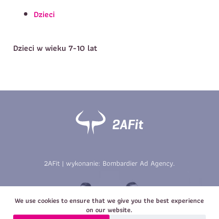
Telefon do kontaktu
*
Dzieci
Imię
*
Nazwisko
*
E-mail
Dzieci w wieku 7-10 lat
Data urodzenia
Rozmiar
*
koszulki
Treść wiadomości
Treść wiadomości
2AFit | wykonanie:
Bombardier Ad Agency
.
Zapisz się
Zapisz się
We use cookies to ensure that we give you the best experience
on our website.