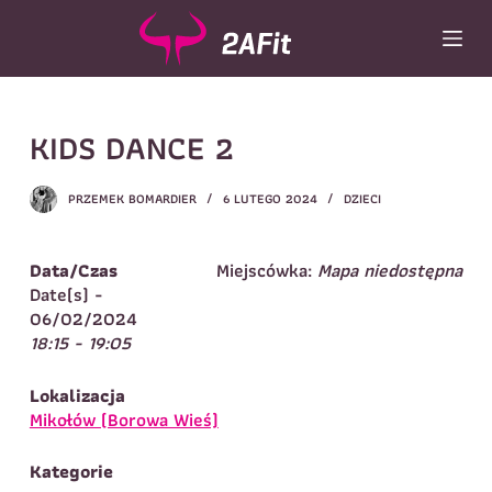
P
r
z
e
j
Wybór turnusu
*
KIDS DANCE 2
d
ź
Wybierz zajęcia
*
d
PRZEMEK BOMARDIER
6 LUTEGO 2024
DZIECI
o
Dane rodzica
t
r
Dane
Data/Czas
Miejscówka:
Mapa niedostępna
Imię
*
Nazwisko
*
e
Date(s) -
ś
06/02/2024
Imię
*
c
18:15 - 19:05
i
Telefon do
E-mail
*
kontaktu
*
Lokalizacja
Nazwisko
*
Mikołów (Borowa Wieś)
Kategorie
Dane dziecka