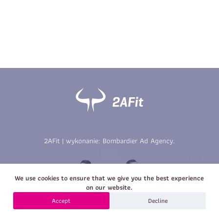
Imię
*
Nazwisko
*
E-mail
Data urodzenia
Rozmiar
*
koszulki
Treść wiadomości
Treść wiadomości
2AFit | wykonanie:
Bombardier Ad Agency
.
Zapisz się
We use cookies to ensure that we give you the best experience
Zapisz się
on our website.
Accept
Decline