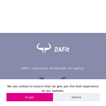
Imię
*
Nazwisko
*
E-mail
Data urodzenia
Rozmiar
*
koszulki
Treść wiadomości
Treść wiadomości
2AFit | wykonanie:
Bombardier Ad Agency
.
Zapisz się
We use cookies to ensure that we give you the best experience
Zapisz się
on our website.
Accept
Decline