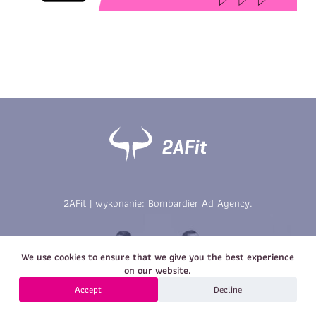
Imię
*
Nazwisko
*
E-mail
Data urodzenia
Rozmiar
*
koszulki
Treść wiadomości
Treść wiadomości
2AFit | wykonanie:
Bombardier Ad Agency
.
Zapisz się
We use cookies to ensure that we give you the best experience
Zapisz się
on our website.
Accept
Decline