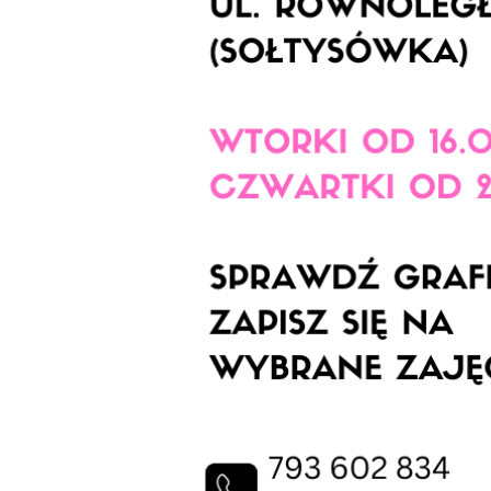
Imię
*
I
Telefon do kontaktu
*
N
T
Imię
*
E
Data urodzenia
*
T
Treść wiadomości