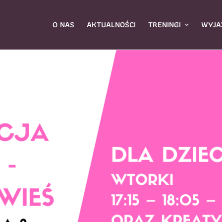
O NAS
AKTUALNOŚCI
TRENINGI
WYJA
ybierz zajęcia
*
Dane rodzica