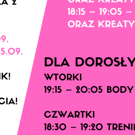
Dane
Nazwisko
*
mię
*
E-mail
*
azwisko
*
Dane dziecka
elefon do kontaktu
*
Nazwisko
*
-mail
Rozmiar koszulki
reść wiadomości