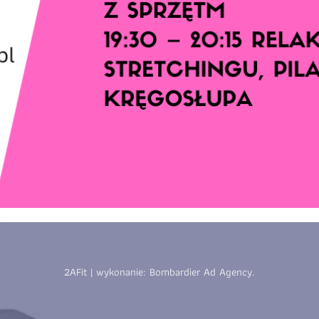
Zapisz się
Zapisz się
2AFit | wykonanie:
Bombardier Ad Agency
.