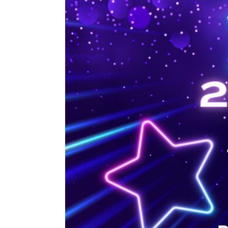
Telefon do kontaktu
*
Na
Tel
Imię
*
E-m
Data urodzenia
*
Tre
Treść wiadomości