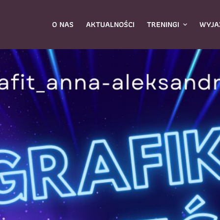
O NAS
AKTUALNOŚCI
TRENINGI
WYJA
ierz zajęcia
*
Dane rodzica
Dane
Nazwisko
*
ę
*