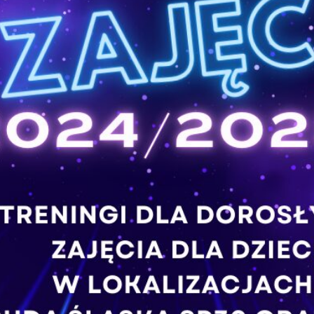
E-mail
*
zwisko
*
Dane dziecka
efon do kontaktu
*
Nazwisko
*
ail
Rozmiar koszulki
ść wiadomości